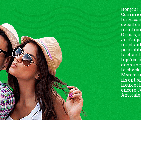
Bonjour 
Comme d’
les vaca
excellen
mention 
Orixas, u
Je n’ai p
méchante
pu profit
la chambr
top à ce 
dans un
le check-
Mon mari
ils ont b
lieux et
encore J
Amicalem