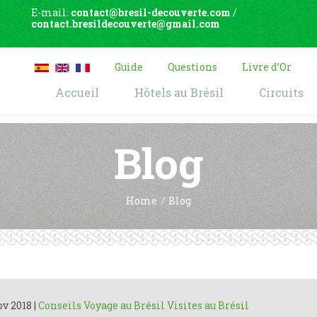
E-mail:
contact@bresil-decouverte.com
/
contact.bresildecouverte@gmail.com
Guide
Questions
Livre d’Or
Accueil
Hôtels au Brésil
Circuits
Blog
Home
Blog
ov 2018
|
Conseils Voyage au Brésil
Visites au Brésil