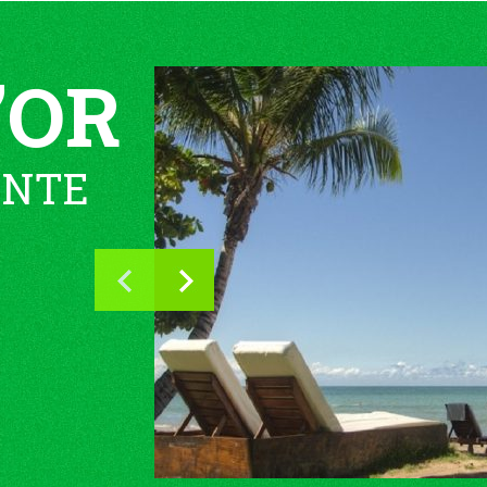
’OR
ENTE