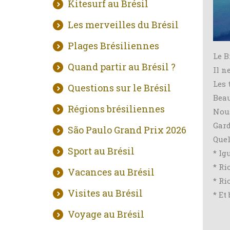
Kitesurf au Brésil
Les merveilles du Brésil
Plages Brésiliennes
Le B
Quand partir au Brésil ?
Il n
Les 
Questions sur le Brésil
Beau
Régions brésiliennes
Nous
Gard
São Paulo Grand Prix 2026
Quel
Sport au Brésil
* Ig
* Ri
Vacances au Brésil
* Ri
Visites au Brésil
* Et
Voyage au Brésil