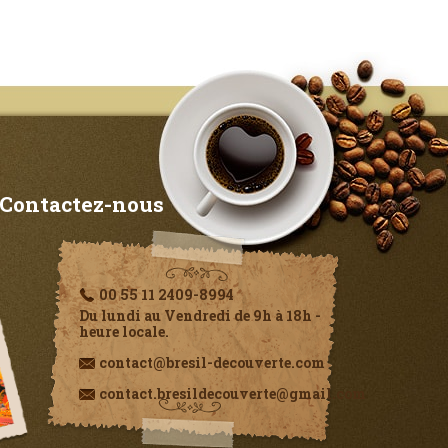
Contactez-nous
00 55 11 2409-8994
Du lundi au Vendredi de 9h à 18h -
heure locale.
contact@bresil-decouverte.com
contact.bresildecouverte@gmail.com