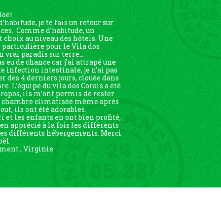
Joël
habitude, je te fais un retour sur
nces. Comme d’habitude, un
t choix au niveau des hôtels. Une
particulière pour le Vila dos
n vrai paradis sur terre…
as eu de chance car j’ai attrapé une
 infection intestinale, je n’ai pas
er des 4 derniers jours, clouée dans
e. L’équipe du vila dos Corais a été
propos, ils m’ont permis de rester
e chambre climatisée même après
out, ils ont été adorables.
 et les enfants en ont bien profité,
ien apprécié à la fois les différents
 les différents hébergements. Merci
oël
ent , Virginie