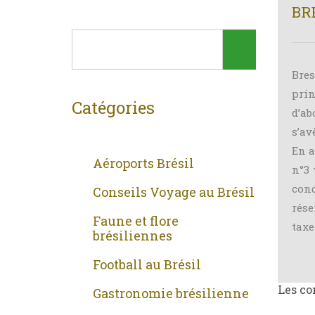
BR
Bres
prin
Catégories
d’ab
s’av
En a
Aéroports Brésil
n°3 
cond
Conseils Voyage au Brésil
rése
Faune et flore
taxe
brésiliennes
Football au Brésil
Les co
Gastronomie brésilienne