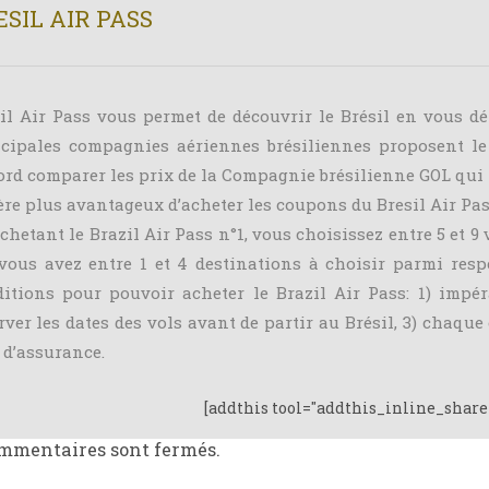
ESIL AIR PASS
il Air Pass vous permet de découvrir le Brésil en vous d
cipales compagnies aériennes brésiliennes proposent le B
ord comparer les prix de la Compagnie brésilienne GOL qui p
ère plus avantageux d’acheter les coupons du Bresil Air Pass
chetant le Brazil Air Pass n°1, vous choisissez entre 5 et 9 
vous avez entre 1 et 4 destinations à choisir parmi respe
itions pour pouvoir acheter le Brazil Air Pass: 1) impér
rver les dates des vols avant de partir au Brésil, 3) chaq
 d’assurance.
[addthis tool="addthis_inline_share
mmentaires sont fermés.