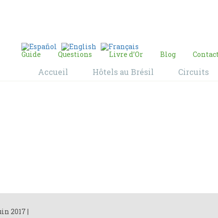
E-mail:
contact@bresil-decouverte.com
/
contact.bresildecouverte@gmail.com
Guide
Questions
Livre d’Or
Blog
Contac
Accueil
Hôtels au Brésil
Circuits
Blog
Home
Blog
uin 2017
|