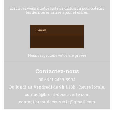
Inscrivez-vous à notre liste de diffusion pour obtenir
les dernières mises à jour et offres.
Nous respectons votre vie privée
Contactez-nous
00 55 11 2409-8994
Du lundi au Vendredi de 9h à 18h - heure locale.
contact@bresil-decouverte.com
contact.bresildecouverte@gmail.com