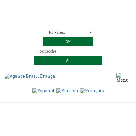
Nous contacter
00 55 11 2409-8994
E-mail:
contact@bresil-decouverte.com
/
contact.bresildecouverte@gmail.com
Hôtel Anavilhanas Jungle
Lodge Amazonie