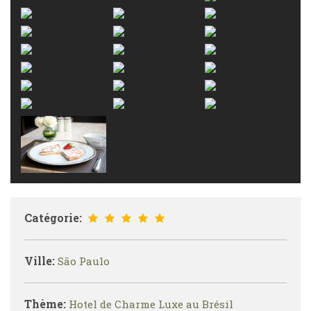
Catégorie:
Ville:
São Paulo
Thème:
Hotel de Charme Luxe au Brésil