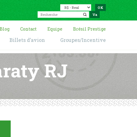
Blog
Contact
Equipe
Brésil Prestige
Billets d’avion
Groupes/Incentive
araty RJ
e