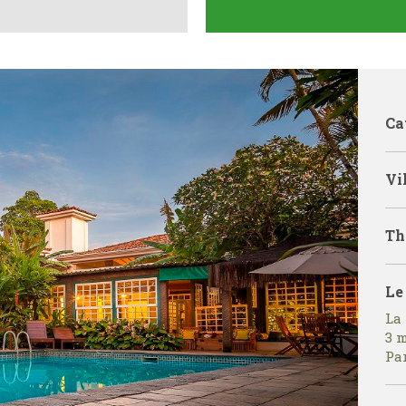
Ca
Vil
Th
Le
La 
3 m
Par