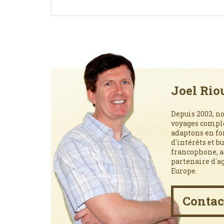
Joel Rio
Depuis 2003, no
voyages comple
adaptons en fon
d'intérêts et b
francophone, ag
partenaire d´a
Europe.
Contac