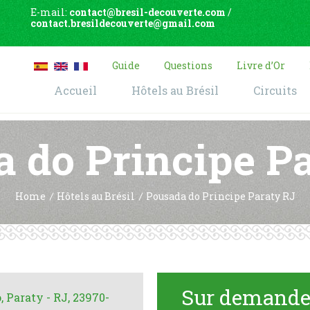
E-mail:
contact@bresil-decouverte.com
/
contact.bresildecouverte@gmail.com
Guide
Questions
Livre d’Or
Accueil
Hôtels au Brésil
Circuits
 do Principe P
Home
Hôtels au Brésil
Pousada do Principe Paraty RJ
Sur demand
, Paraty - RJ, 23970-