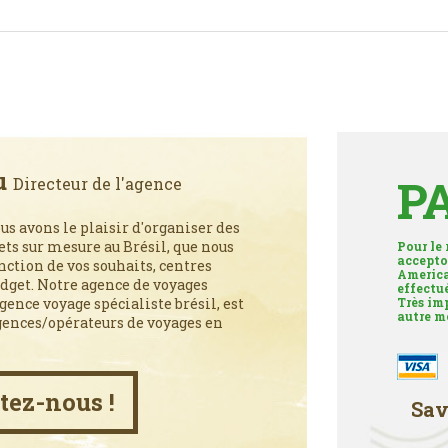
u
P
Directeur de l'agence
us avons le plaisir d'organiser des
ts sur mesure au Brésil, que nous
Pour le
accepto
ction de vos souhaits, centres
America
udget. Notre agence de voyages
effectu
ence voyage spécialiste brésil, est
Très im
autre m
gences/opérateurs de voyages en
tez-nous !
Sav