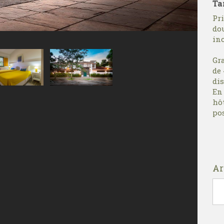
Tar
Pri
dou
inc
Gr
de 
di
En
hô
pos
Ar