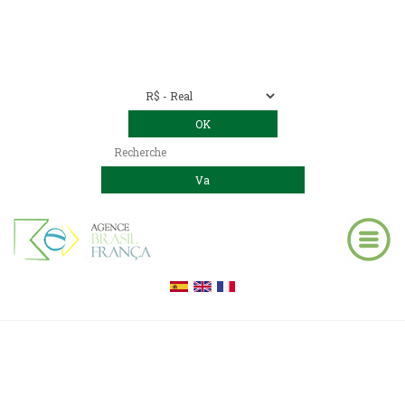
Nous contacter
00 55 11 2409-8994
E-mail:
contact@bresil-decouverte.com
/
contact.bresildecouverte@gmail.com
UXUA Casa Hotel & Spa