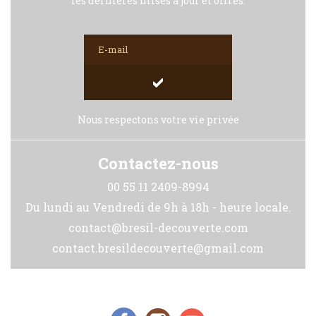
les dernières mises à jour et offres.
Nous respectons votre vie privée
Contactez-nous
00 55 11 2409-8994
Du lundi au Vendredi de 9h à 18h - heure locale.
contact@bresil-decouverte.com
contact.bresildecouverte@gmail.com
Réseaux Sociaux