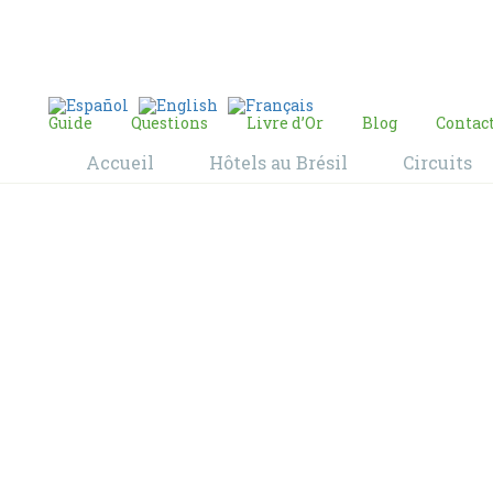
E-mail:
contact@bresil-decouverte.com
/
contact.bresildecouverte@gmail.com
Guide
Questions
Livre d’Or
Blog
Contac
Accueil
Hôtels au Brésil
Circuits
Blog
Home
Blog