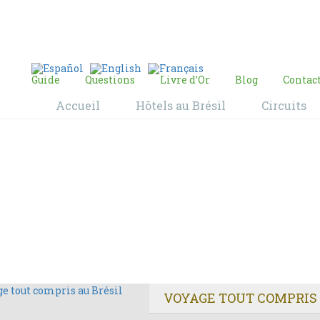
E-mail:
contact@bresil-decouverte.com
/
contact.bresildecouverte@gmail.com
Guide
Questions
Livre d’Or
Blog
Contac
Accueil
Hôtels au Brésil
Circuits
Blog
Home
Blog
VOYAGE TOUT COMPRIS 