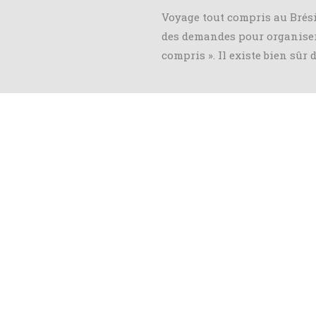
Voyage tout compris au Brés
des demandes pour organiser
compris ». Il existe bien sûr 