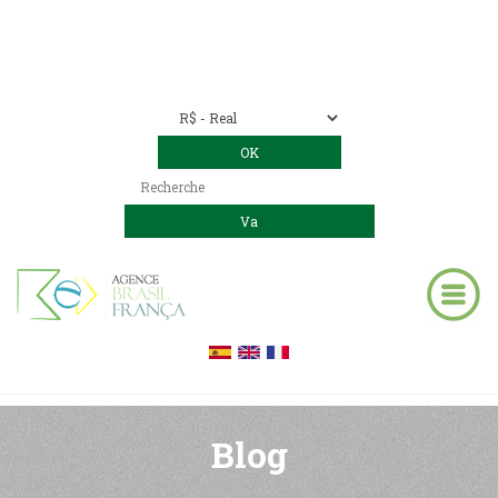
Nous contacter
00 55 11 2409-8994
E-mail:
contact@bresil-decouverte.com
/
contact.bresildecouverte@gmail.com
Blog