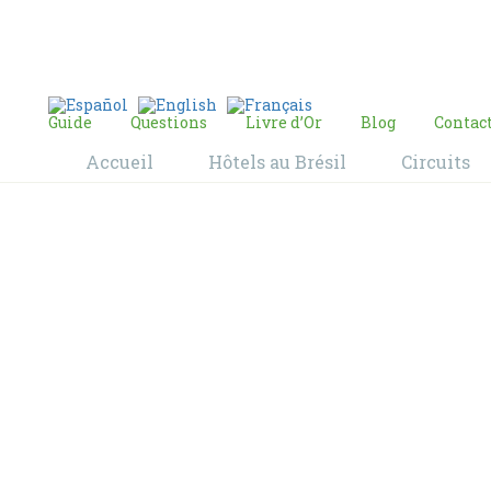
E-mail:
contact@bresil-decouverte.com
/
contact.bresildecouverte@gmail.com
Guide
Questions
Livre d’Or
Blog
Contac
Accueil
Hôtels au Brésil
Circuits
Blog
Home
Blog