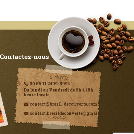
Contactez-nous
00 55 11 2409-8994
Du lundi au Vendredi de 9h à 18h -
heure locale.
contact@bresil-decouverte.com
contact.bresildecouverte@gmail.com