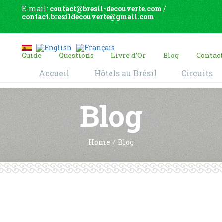
E-mail:
contact@bresil-decouverte.com
/
contact.bresildecouverte@gmail.com
Guide
Questions
Livre d’Or
Blog
Contac
Accueil
Hôtels au Brésil
Circuits
Blog
Home
Blog