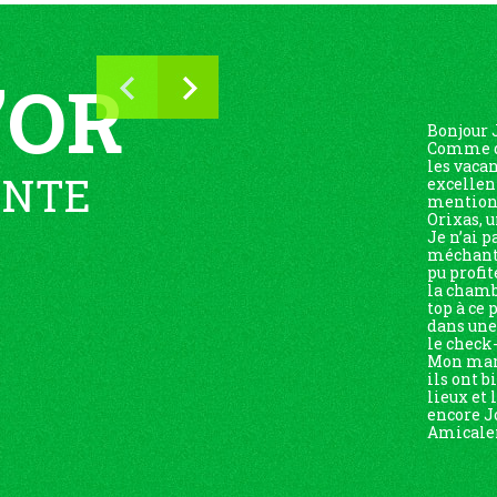
’OR
Bonjour 
Comme d’
les vaca
ENTE
excellen
mention 
Orixas, u
Je n’ai p
méchante
pu profit
la chambr
top à ce 
dans un
le check-
Mon mari
ils ont b
lieux et
encore J
Amicalem