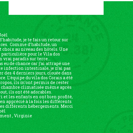
Joël
habitude, je te fais un retour sur
nces. Comme d’habitude, un
t choix au niveau des hôtels. Une
particulière pour le Vila dos
n vrai paradis sur terre…
as eu de chance car j’ai attrapé une
 infection intestinale, je n’ai pas
er des 4 derniers jours, clouée dans
e. L’équipe du vila dos Corais a été
propos, ils m’ont permis de rester
e chambre climatisée même après
out, ils ont été adorables.
 et les enfants en ont bien profité,
ien apprécié à la fois les différents
 les différents hébergements. Merci
oël
ent , Virginie