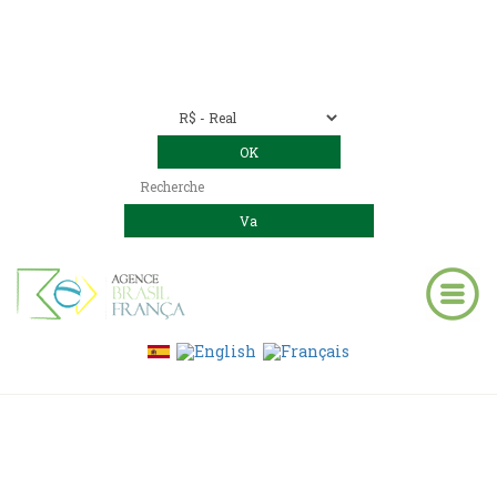
Nous contacter
00 55 11 2409-8994
E-mail:
contact@bresil-decouverte.com
/
contact.bresildecouverte@gmail.com
Blog