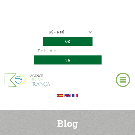
Nous contacter
00 55 11 2409-8994
E-mail:
contact@bresil-decouverte.com
/
contact.bresildecouverte@gmail.com
Blog