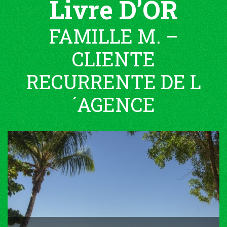
Livre D’OR
FAMILLE M. –
CLIENTE
RECURRENTE DE L
´AGENCE