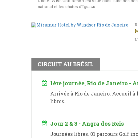
L'hôtel Wish Golf Resort est situé dans l'une des de
national et les chutes d’Iguazu.
R
M
L
CIRCUIT AU BRÉSIL
1ère journée, Rio de Janeiro - 
Arrivée à Rio de Janeiro. Accueil à l
libres.
Jour 2 & 3 - Angra dos Reis
Journées libres. 01 parcours Golf incl