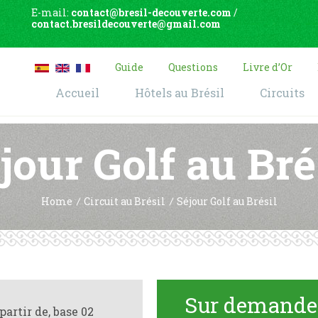
E-mail:
contact@bresil-decouverte.com
/
contact.bresildecouverte@gmail.com
Guide
Questions
Livre d’Or
Accueil
Hôtels au Brésil
Circuits
jour Golf au Bré
Home
Circuit au Brésil
Séjour Golf au Brésil
Sur demande
partir de, base 02