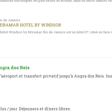
stinations touristiques les plus belles au monde, dans un décor naturel 
io de Janeiro
IRAMAR HOTEL BY WINDSOR
´hôtel Windsor by Miramar Rio de Janeiro est un hôtel 5*, situé en face
Angra dos Reis
’aéroport et transfert privatif jusqu’à Angra dos Reis. Ins
us / jour. Déjeuners et dîners libres.