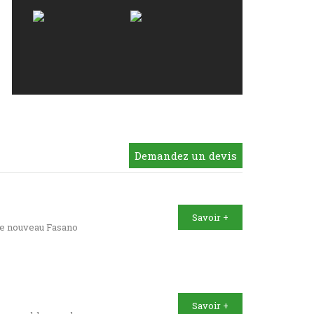
Demandez un devis
Savoir +
le nouveau Fasano
Savoir +