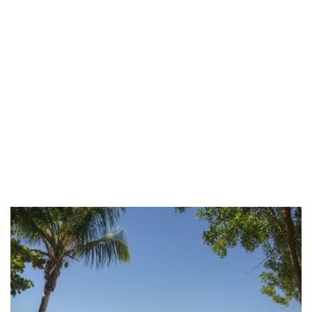
Livre D’OR
FAMILLE M. –
CLIENTE
RECURRENTE DE L
´AGENCE