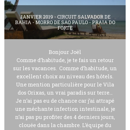
JANVIER 2019 - CIRCUIT SALVADOR DE
BAHIA - MORRO DE SAO PAULO - PRAIA DO
FORTE
Bonjour Joël
Comme d’habitude, je te fais un retour
sur les vacances. Comme d’habitude, un
excellent choix au niveau des hôtels.
Une mention particulière pour le Vila
dos Orixas, un vrai paradis sur terre…
Je n’ai pas eu de chance car j’ai attrapé
une méchante infection intestinale, je
n’ai pas pu profiter des 4 derniers jours,
clouée dans la chambre. L’équipe du