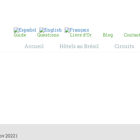
E-mail:
contact@bresil-decouverte.com
/
contact.bresildecouverte@gmail.com
Guide
Questions
Livre d’Or
Blog
Contac
Accueil
Hôtels au Brésil
Circuits
Blog
Home
Blog
ov 2022
|