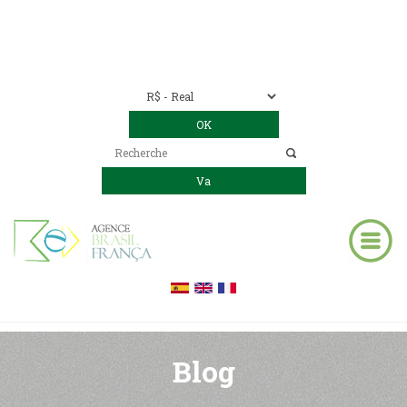
Nous contacter
00 55 11 2409-8994
E-mail:
contact@bresil-decouverte.com
/
contact.bresildecouverte@gmail.com
Blog