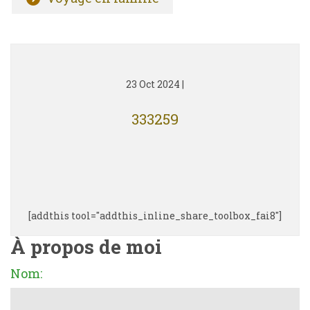
23 Oct 2024
|
333259
[addthis tool="addthis_inline_share_toolbox_fai8"]
À propos de moi
Nom: