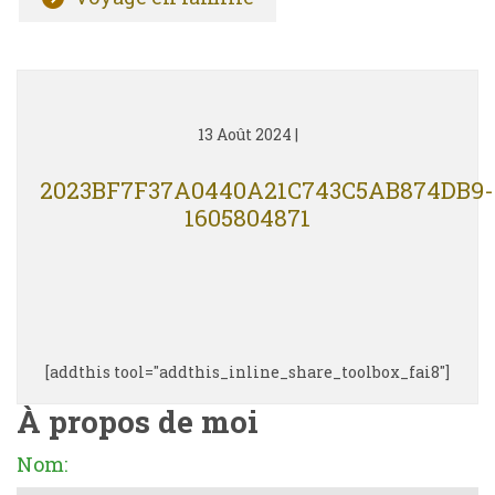
13 Août 2024
|
2023BF7F37A0440A21C743C5AB874DB9-
1605804871
[addthis tool="addthis_inline_share_toolbox_fai8"]
À propos de moi
Nom: