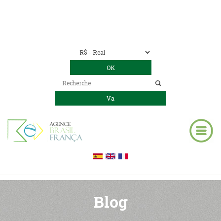
Nous contacter
00 55 11 2409-8994
E-mail:
contact@bresil-decouverte.com
/
contact.bresildecouverte@gmail.com
Blog