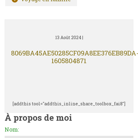
13 Août 2024
|
8069BA45AE50285CF09A8EE376EB89DA
1605804871
[addthis tool="addthis_inline_share_toolbox_fai8"]
À propos de moi
Nom: