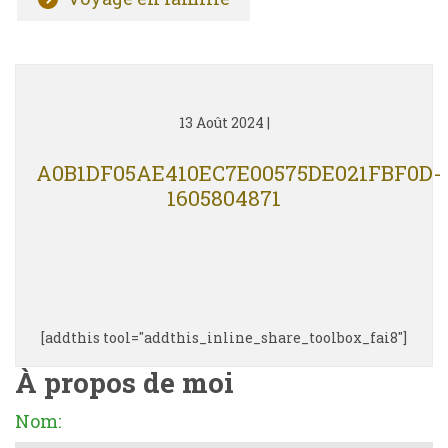
13 Août 2024
|
A0B1DF05AE410EC7E00575DE021FBF0D-
1605804871
[addthis tool="addthis_inline_share_toolbox_fai8"]
À propos de moi
Nom: