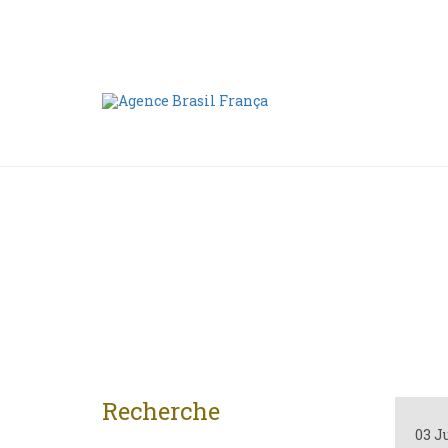
Nous contacter
00 55 11 2409-8994
Recherche
03 J