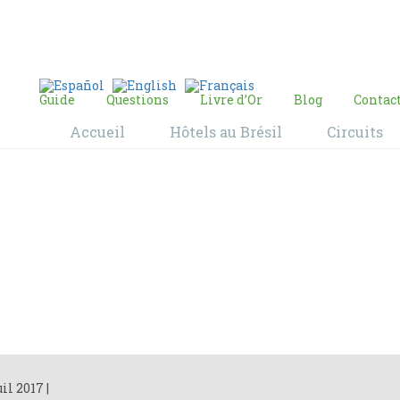
E-mail:
contact@bresil-decouverte.com
/
contact.bresildecouverte@gmail.com
Guide
Questions
Livre d’Or
Blog
Contac
Accueil
Hôtels au Brésil
Circuits
Blog
Home
Blog
uil 2017
|