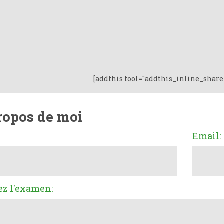
[addthis tool="addthis_inline_share
ropos de moi
Email:
ez l'examen: