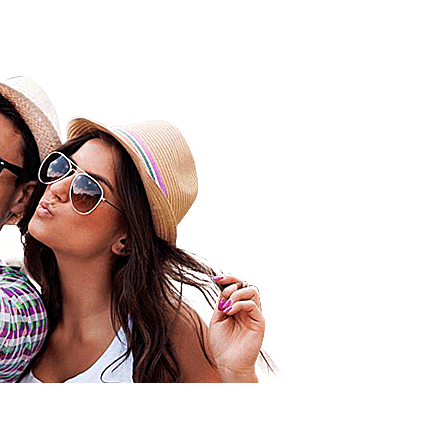
Bonjour 
Comme d’
les vaca
excellen
mention 
Orixas, u
Je n’ai p
méchante
pu profit
la chambr
top à ce 
dans un
le check-
Mon mari
ils ont b
lieux et
encore J
Amicalem