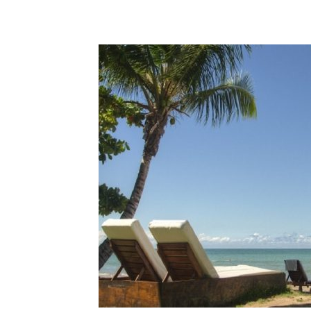
’OR
ENTE