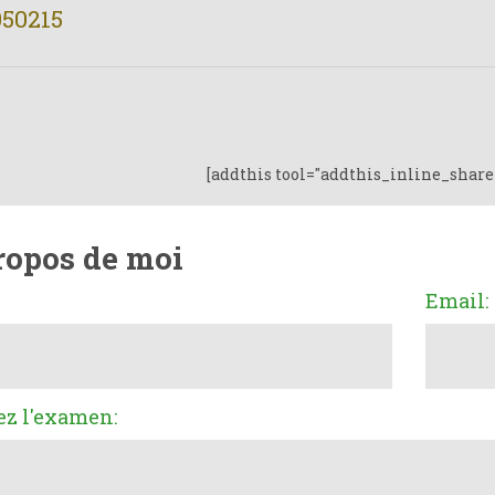
050215
[addthis tool="addthis_inline_share
ropos de moi
Email:
ez l'examen: