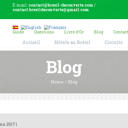
E-mail:
contact@bresil-decouverte.com
/
contact.bresildecouverte@gmail.com
Guide
Questions
Livre d’Or
Blog
Contac
Accueil
Hôtels au Brésil
Circuits
Blog
Home
Blog
uin 2017
|