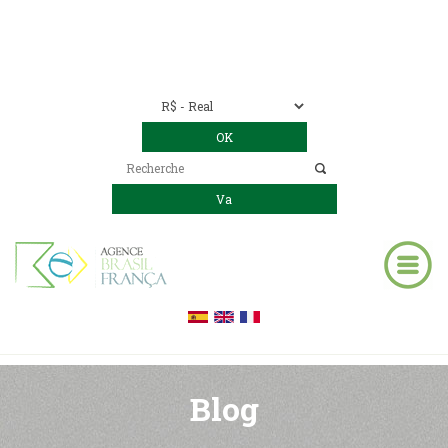
Nous contacter
00 55 11 2409-8994
E-mail:
contact@bresil-decouverte.com
/
contact.bresildecouverte@gmail.com
Blog