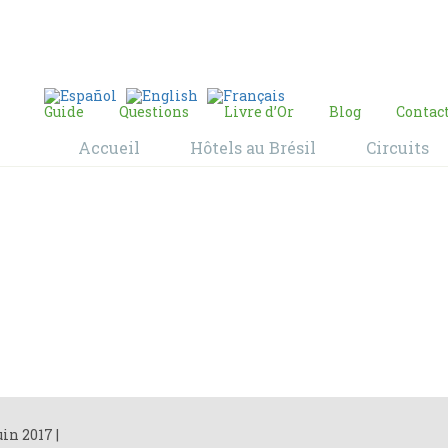
E-mail:
contact@bresil-decouverte.com
/
contact.bresildecouverte@gmail.com
Guide
Questions
Livre d’Or
Blog
Contac
Accueil
Hôtels au Brésil
Circuits
Blog
Home
Blog
uin 2017
|