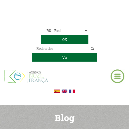
Nous contacter
00 55 11 2409-8994
E-mail:
contact@bresil-decouverte.com
/
contact.bresildecouverte@gmail.com
Blog