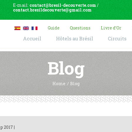
E-mail:
contact@bresil-decouverte.com
/
contact.bresildecouverte@gmail.com
Guide
Questions
Livre d’Or
Accueil
Hôtels au Brésil
Circuits
Blog
Home
Blog
ep 2017
|