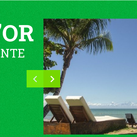
’OR
ENTE