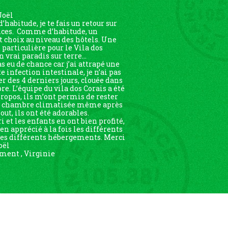
Joël
habitude, je te fais un retour sur
nces. Comme d’habitude, un
t choix au niveau des hôtels. Une
particulière pour le Vila dos
n vrai paradis sur terre…
as eu de chance car j’ai attrapé une
 infection intestinale, je n’ai pas
er des 4 derniers jours, clouée dans
e. L’équipe du vila dos Corais a été
propos, ils m’ont permis de rester
e chambre climatisée même après
out, ils ont été adorables.
 et les enfants en ont bien profité,
ien apprécié à la fois les différents
 les différents hébergements. Merci
oël
ent , Virginie