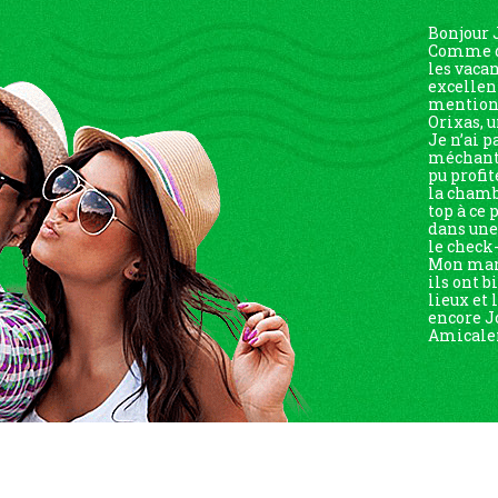
Bonjour 
Comme d’
les vaca
excellen
mention 
Orixas, u
Je n’ai p
méchante
pu profit
la chambr
top à ce 
dans un
le check-
Mon mari
ils ont b
lieux et
encore J
Amicalem