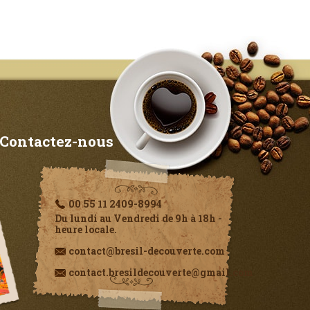
Contactez-nous
00 55 11 2409-8994
Du lundi au Vendredi de 9h à 18h -
heure locale.
contact@bresil-decouverte.com
contact.bresildecouverte@gmail.com