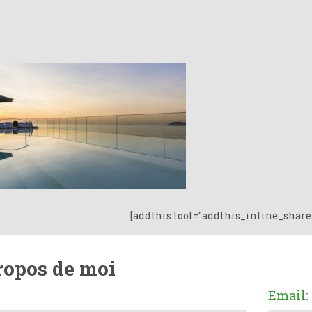
[addthis tool="addthis_inline_share
ropos de moi
Email: