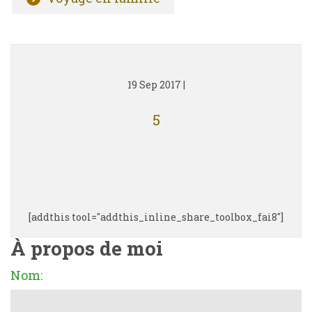
19 Sep 2017
|
5
[addthis tool="addthis_inline_share_toolbox_fai8"]
À propos de moi
Nom: