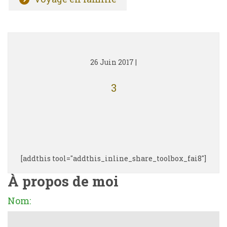
26 Juin 2017
|
3
[addthis tool="addthis_inline_share_toolbox_fai8"]
À propos de moi
Nom: