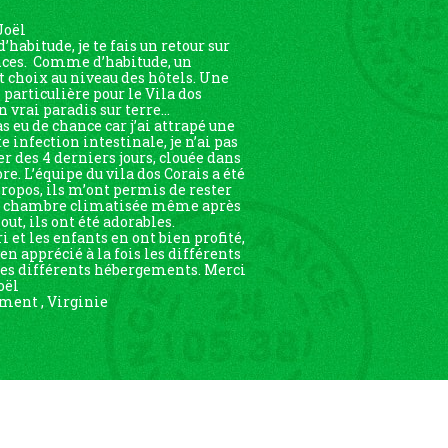
Joël
habitude, je te fais un retour sur
nces. Comme d’habitude, un
t choix au niveau des hôtels. Une
particulière pour le Vila dos
n vrai paradis sur terre…
as eu de chance car j’ai attrapé une
 infection intestinale, je n’ai pas
er des 4 derniers jours, clouée dans
e. L’équipe du vila dos Corais a été
propos, ils m’ont permis de rester
e chambre climatisée même après
out, ils ont été adorables.
 et les enfants en ont bien profité,
ien apprécié à la fois les différents
 les différents hébergements. Merci
oël
ent , Virginie