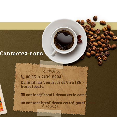
Contactez-nous
00 55 11 2409-8994
Du lundi au Vendredi de 9h à 18h -
heure locale.
contact@bresil-decouverte.com
contact.bresildecouverte@gmail.com