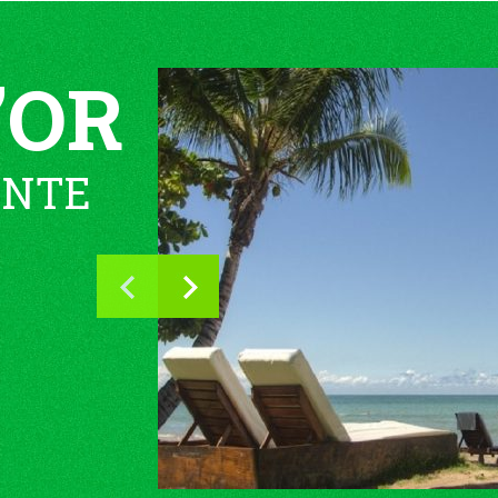
’OR
ENTE