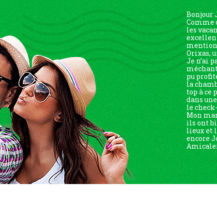
Bonjour 
Comme d’
les vaca
excellen
mention 
Orixas, u
Je n’ai p
méchante
pu profit
la chambr
top à ce 
dans un
le check-
Mon mari
ils ont b
lieux et
encore J
Amicalem