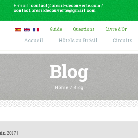
E-mail:
contact@bresil-decouverte.com
/
contact.bresildecouverte@gmail.com
Guide
Questions
Livre d’Or
Accueil
Hôtels au Brésil
Circuits
Blog
Home
Blog
uin 2017
|