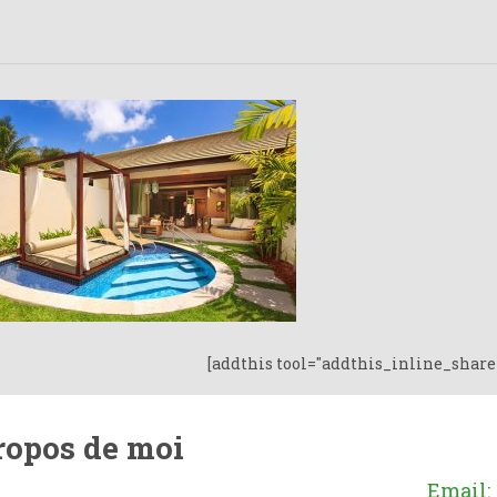
[addthis tool="addthis_inline_share
ropos de moi
Email: