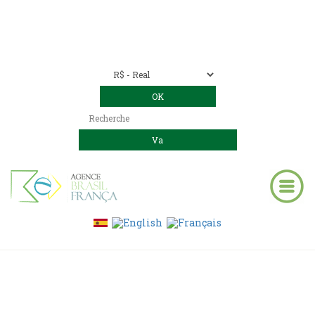
Nous contacter
00 55 11 2409-8994
E-mail:
contact@bresil-decouverte.com
/
contact.bresildecouverte@gmail.com
Blog