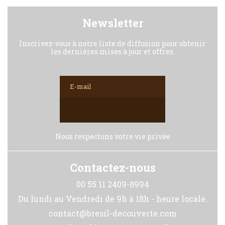
Newsletter
Inscrivez-vous à notre liste de diffusion pour obtenir
les dernières mises à jour et offres.
Nous respectons votre vie privée
Contactez-nous
00 55 11 2409-8994
Du lundi au Vendredi de 9h à 18h - heure locale.
contact@bresil-decouverte.com