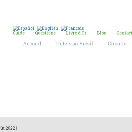
E-mail:
contact@bresil-decouverte.com
/
contact.bresildecouverte@gmail.com
Guide
Questions
Livre d’Or
Blog
Contac
Accueil
Hôtels au Brésil
Circuits
Blog
Home
Blog
oût 2022
|