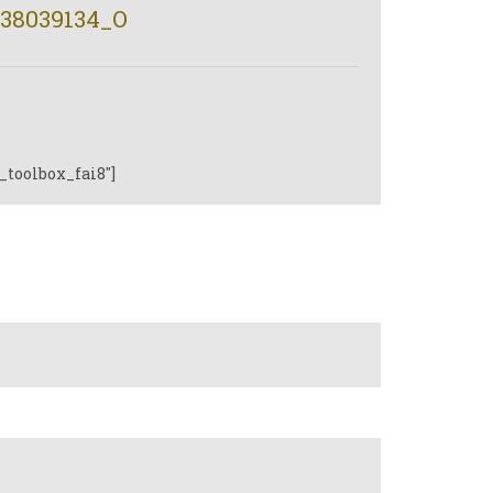
38039134_O
_toolbox_fai8"]