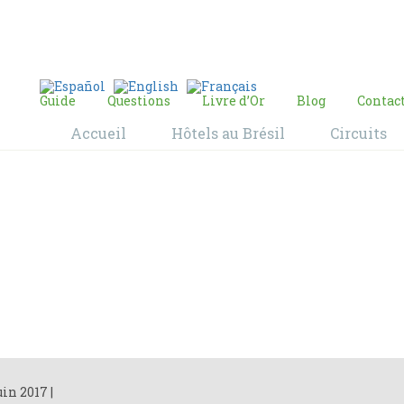
E-mail:
contact@bresil-decouverte.com
/
contact.bresildecouverte@gmail.com
Guide
Questions
Livre d’Or
Blog
Contac
Accueil
Hôtels au Brésil
Circuits
Blog
Home
Blog
uin 2017
|