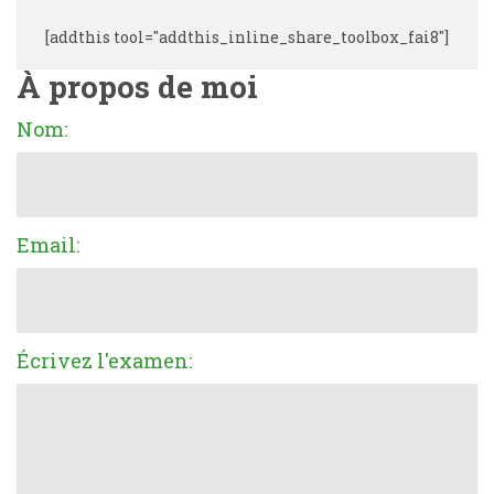
[addthis tool="addthis_inline_share_toolbox_fai8"]
À propos de moi
Nom:
Email:
Écrivez l'examen: