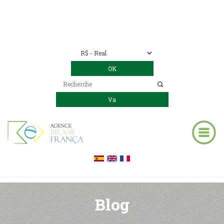
Nous contacter
00 55 11 2409-8994
E-mail:
contact@bresil-decouverte.com
/
contact.bresildecouverte@gmail.com
Blog