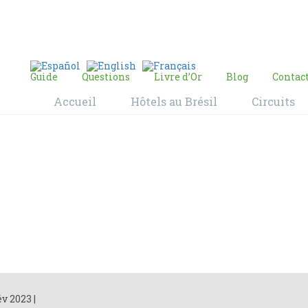
E-mail:
contact@bresil-decouverte.com
/
contact.bresildecouverte@gmail.com
Guide
Questions
Livre d’Or
Blog
Contac
Accueil
Hôtels au Brésil
Circuits
Blog
Home
Blog
év 2023
|