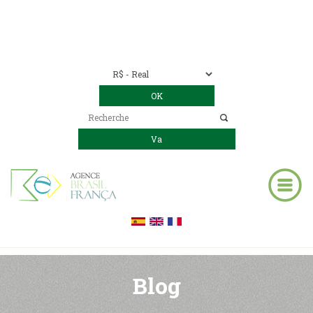
Nous contacter
00 55 11 2409-8994
E-mail:
contact@bresil-decouverte.com
/
contact.bresildecouverte@gmail.com
Blog