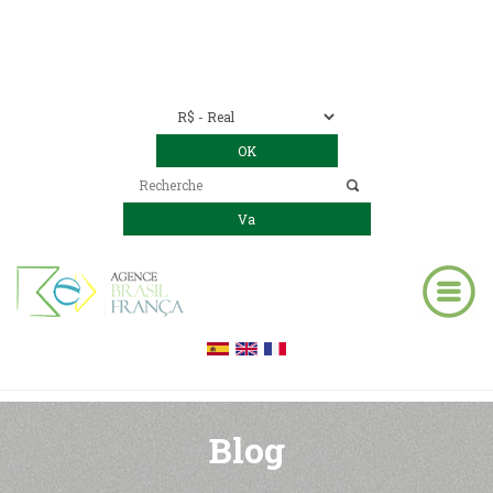
Nous contacter
00 55 11 2409-8994
E-mail:
contact@bresil-decouverte.com
/
contact.bresildecouverte@gmail.com
Blog