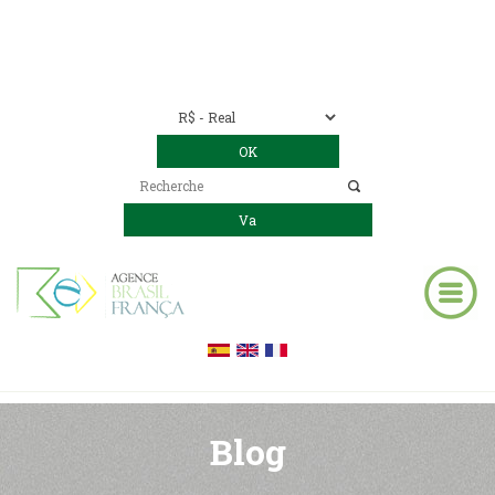
Nous contacter
00 55 11 2409-8994
E-mail:
contact@bresil-decouverte.com
/
contact.bresildecouverte@gmail.com
Blog