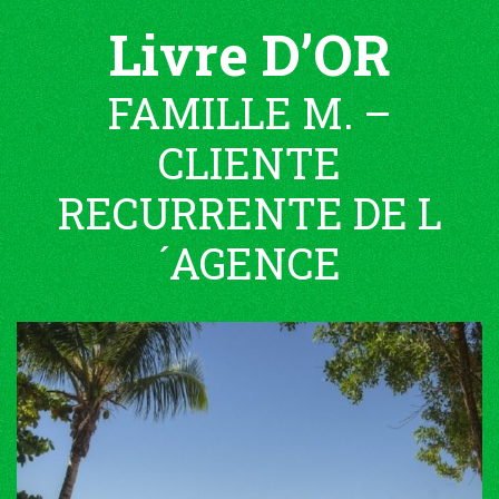
Livre D’OR
FAMILLE M. –
CLIENTE
RECURRENTE DE L
´AGENCE