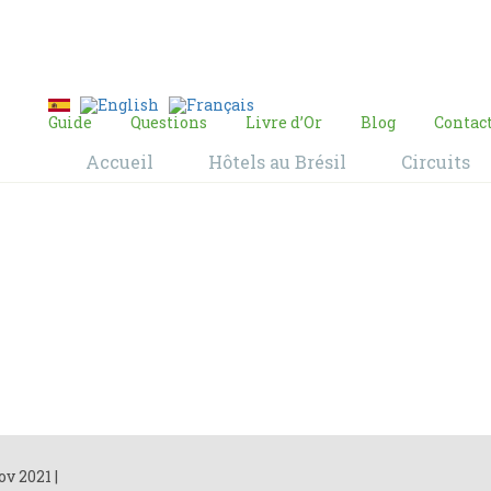
E-mail:
contact@bresil-decouverte.com
/
contact.bresildecouverte@gmail.com
Guide
Questions
Livre d’Or
Blog
Contac
Accueil
Hôtels au Brésil
Circuits
Blog
Home
Blog
ov 2021
|