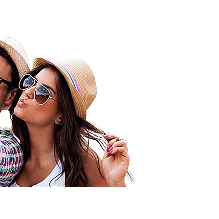
Bonjour 
Comme d’
les vaca
excellen
mention 
Orixas, u
Je n’ai p
méchante
pu profit
la chambr
top à ce 
dans un
le check-
Mon mari
ils ont b
lieux et
encore J
Amicalem