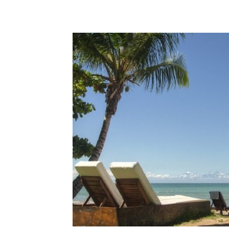
’OR
ENTE