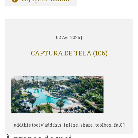
02 Avr 2026
|
CAPTURA DE TELA (106)
[addthis tool="addthis_inline_share_toolbox_fai8"]