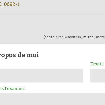
C_0692-1
[addthis tool="addthis_inline_share
ropos de moi
Email:
ez l'examen: