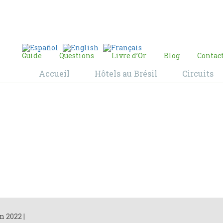
E-mail:
contact@bresil-decouverte.com
/
contact.bresildecouverte@gmail.com
Guide
Questions
Livre d’Or
Blog
Contac
Accueil
Hôtels au Brésil
Circuits
Blog
Home
Blog
an 2022
|