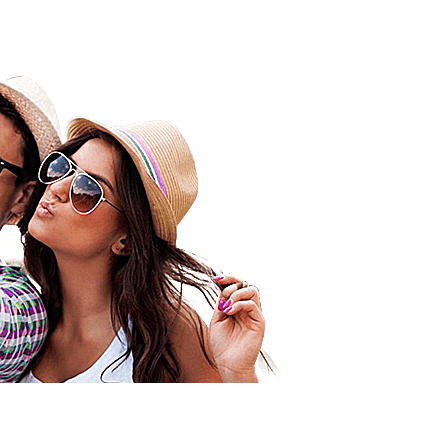
Bonjour 
Comme d’
les vaca
excellen
mention 
Orixas, u
Je n’ai p
méchante
pu profit
la chambr
top à ce 
dans un
le check-
Mon mari
ils ont b
lieux et
encore J
Amicalem