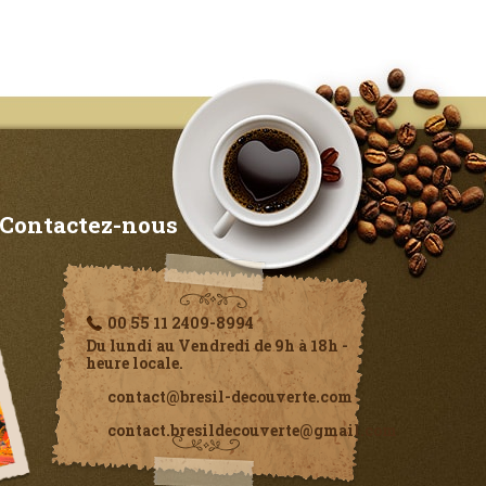
Contactez-nous
00 55 11 2409-8994
Du lundi au Vendredi de 9h à 18h -
heure locale.
contact@bresil-decouverte.com
contact.bresildecouverte@gmail.com