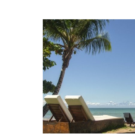
’OR
ENTE