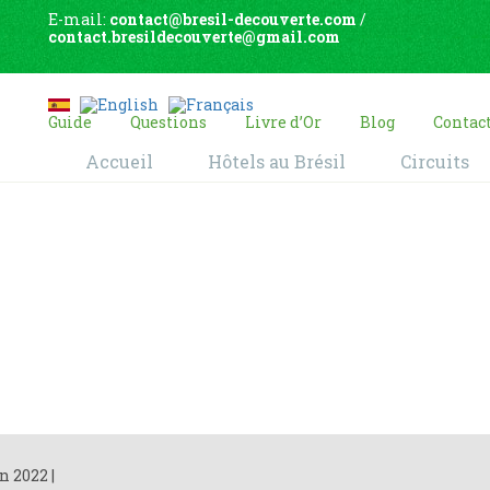
E-mail:
contact@bresil-decouverte.com
/
contact.bresildecouverte@gmail.com
Guide
Questions
Livre d’Or
Blog
Contac
Accueil
Hôtels au Brésil
Circuits
Blog
Home
Blog
an 2022
|