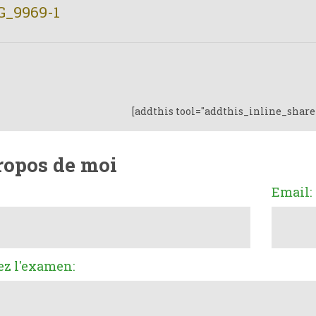
G_9969-1
[addthis tool="addthis_inline_share
ropos de moi
Email:
ez l'examen: