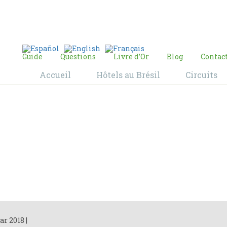
E-mail:
contact@bresil-decouverte.com
/
contact.bresildecouverte@gmail.com
Guide
Questions
Livre d’Or
Blog
Contac
Accueil
Hôtels au Brésil
Circuits
Blog
Home
Blog
ar 2018
|