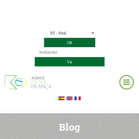
Nous contacter
00 55 11 2409-8994
E-mail:
contact@bresil-decouverte.com
/
contact.bresildecouverte@gmail.com
Blog