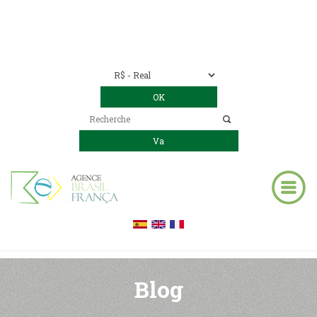
Nous contacter
00 55 11 2409-8994
E-mail:
contact@bresil-decouverte.com
/
contact.bresildecouverte@gmail.com
Blog